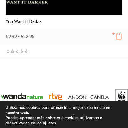
You Want It Darker
€
9.99
-
€
22.98
0
.
0
0
o
u
t
o
f
5
Utilizamos cookies para ofrecerte la mejor experiencia en
nuestra web.
Puedes aprender más sobre qué cookies utilizamos o
desactivarlas en los
ajustes
.