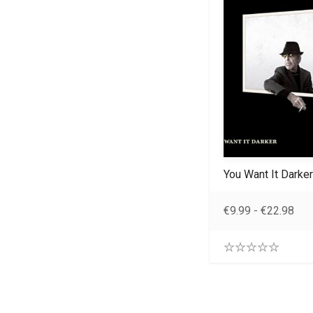
You Want It Darke
€
9.99
-
€
22.98
0
.
0
0
o