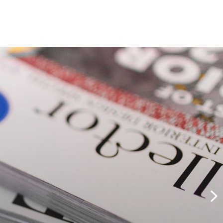
Million book
collection
ich of us ever undertakes laborious physical exercise,