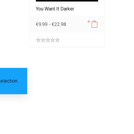
You Want It Darker
€
9.99
-
€
22.98
0
.
0
0
o
u
t
election.
o
f
5