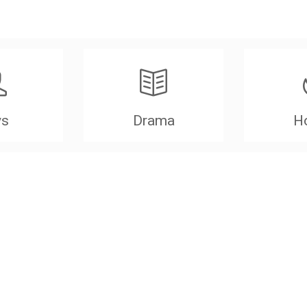
ys
Drama
Ho