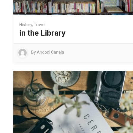
History
,
Travel
in the Library
By
Andoni Canela