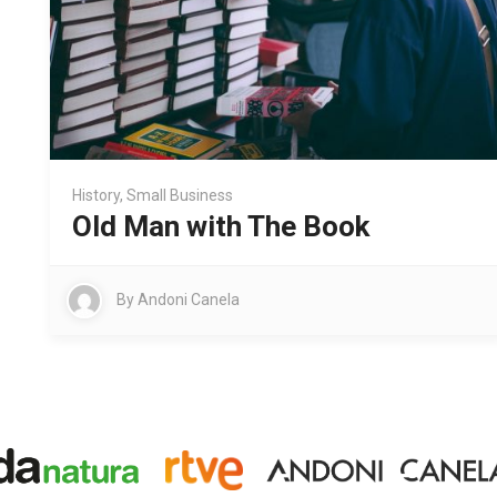
History
,
Small Business
Old Man with The Book
By
Andoni Canela