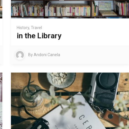
History
,
Travel
in the Library
By
Andoni Canela