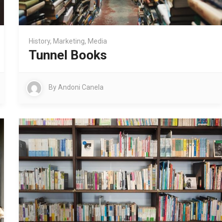
History
,
Marketing
,
Media
Tunnel Books
By
Andoni Canela