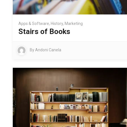
Apps & Software
,
History
,
Marketing
Stairs of Books
By
Andoni Canela