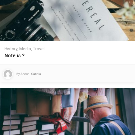
History
,
Media
,
Travel
Note is ?
By
Andoni Canela