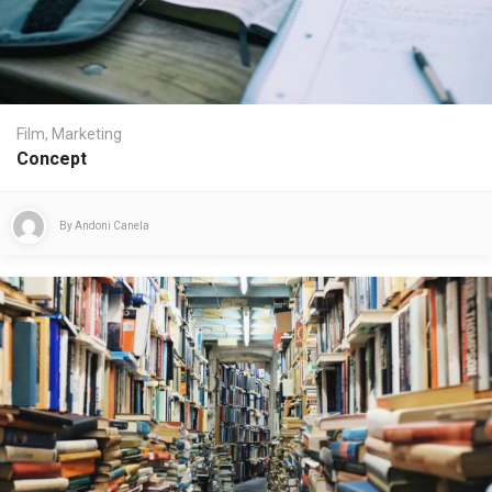
Film
,
Marketing
Concept
By
Andoni Canela