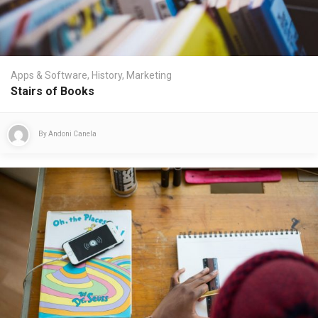
Apps & Software
,
History
,
Marketing
Stairs of Books
By
Andoni Canela