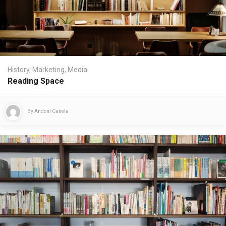
History
,
Marketing
,
Media
Reading Space
By
Andoni Canela