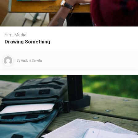
Film
,
Media
Drawing Something
By
Andoni Canela