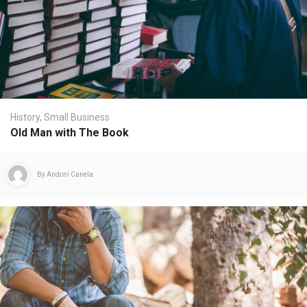
History
,
Small Business
Old Man with The Book
By
Andoni Canela