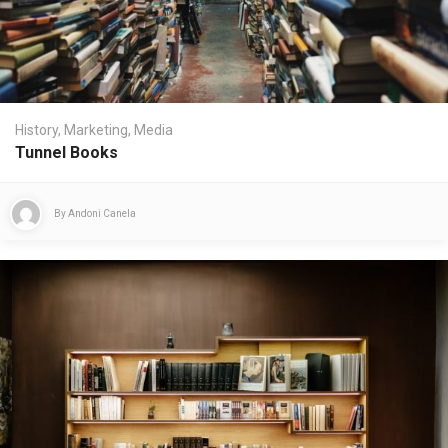
History
,
Marketing
,
Media
Tunnel Books
By
Andoni Canela