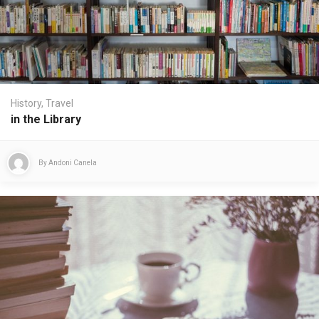
History
,
Travel
in the Library
By
Andoni Canela