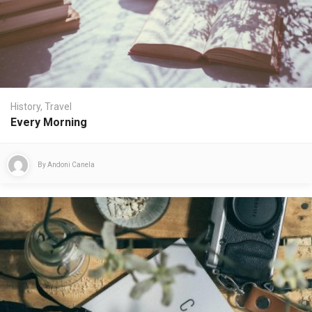
History
,
Travel
Every Morning
By
Andoni Canela