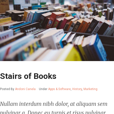
Stairs of Books
Posted By
Andoni Canela
Under
Apps & Software
,
History
,
Marketing
Nullam interdum nibh dolor, at aliquam sem
pulvinar a. Donec eu turpis et risus pulvinar